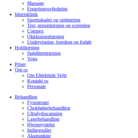
Massage
Ernæringsvejledning
Idrætsklinik
Sportsskader og optimering
Test, genoptræning og screening
Compex
Okklusionstræning
Undervisning, foredrag og forløb
Holdtræning
Stabilitetstræning
Yoga
Priser
Om os
Om Eliteklinik Vejle
Kontakt os
Personale
Behandling
Fysioterapi
Chokbølgebehandling
Ultralydsscanning
Laserbehandling
Hjernerystelse
Indlægssåler
Akupunktur