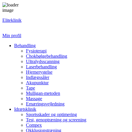
Eliteklinik
Min profil
Behandling
Fysioterapi
Chokbølgebehandling
Ultralydsscanning
Laserbehandling
Hjernerystelse
Indlægssåler
Akupunktur
Tape
Mulligan-metoden
Massage
Ernæringsvejledning
Idrætsklinik
Sportsskader og optimering
Test, genoptræning og screening
Compex
Okklusionstræning