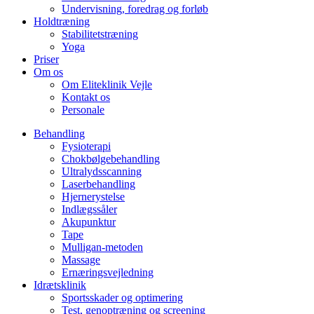
Undervisning, foredrag og forløb
Holdtræning
Stabilitetstræning
Yoga
Priser
Om os
Om Eliteklinik Vejle
Kontakt os
Personale
Behandling
Fysioterapi
Chokbølgebehandling
Ultralydsscanning
Laserbehandling
Hjernerystelse
Indlægssåler
Akupunktur
Tape
Mulligan-metoden
Massage
Ernæringsvejledning
Idrætsklinik
Sportsskader og optimering
Test, genoptræning og screening