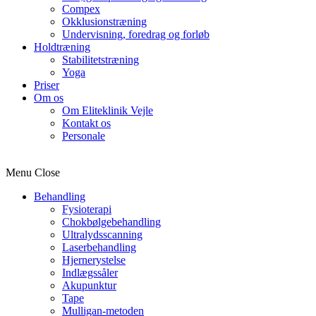
Compex
Okklusionstræning
Undervisning, foredrag og forløb
Holdtræning
Stabilitetstræning
Yoga
Priser
Om os
Om Eliteklinik Vejle
Kontakt os
Personale
Menu
Close
Behandling
Fysioterapi
Chokbølgebehandling
Ultralydsscanning
Laserbehandling
Hjernerystelse
Indlægssåler
Akupunktur
Tape
Mulligan-metoden